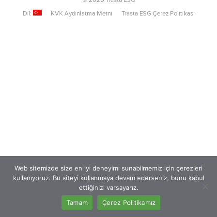
© 2026 Trasta ESG
Dil:
KVK Aydınlatma Metni
Trasta ESG Çerez Politikası
Web sitemizde size en iyi deneyimi sunabilmemiz için çerezleri
kullanıyoruz. Bu siteyi kullanmaya devam ederseniz, bunu kabul
ettiğinizi varsayarız.
Tamam
Çerez Politikamız