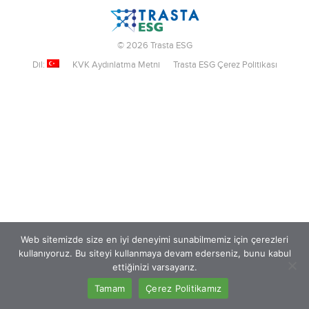
© 2026 Trasta ESG
Dil:
KVK Aydınlatma Metni
Trasta ESG Çerez Politikası
Web sitemizde size en iyi deneyimi sunabilmemiz için çerezleri
kullanıyoruz. Bu siteyi kullanmaya devam ederseniz, bunu kabul
ettiğinizi varsayarız.
Tamam
Çerez Politikamız