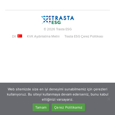
© 2026 Trasta ESG
Dil:
KVK Aydınlatma Metni
Trasta ESG Çerez Politikası
Web sitemizde size en iyi deneyimi sunabilmemiz için çerezleri
kullanıyoruz. Bu siteyi kullanmaya devam ederseniz, bunu kabul
ettiğinizi varsayarız.
Tamam
Çerez Politikamız