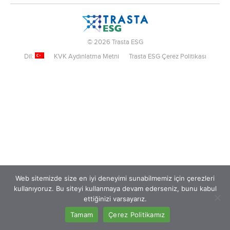
© 2026 Trasta ESG
Dil:
KVK Aydınlatma Metni
Trasta ESG Çerez Politikası
Web sitemizde size en iyi deneyimi sunabilmemiz için çerezleri
kullanıyoruz. Bu siteyi kullanmaya devam ederseniz, bunu kabul
ettiğinizi varsayarız.
Tamam
Çerez Politikamız