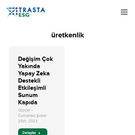
üretkenlik
Değişim Çok
Yakında
Yapay Zeka
Destekli
Etkileşimli
Sunum
Kapıda
Güncel
Cumartesi Şubat
25th, 2023
Detaylar