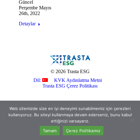
Güncel
Perşembe Mayıs
26th, 2022
Detaylar
© 2026 Trasta ESG
Dil:
KVK Aydınlatma Metni
Trasta ESG Çerez Politikası
Web sitemizde size en iyi deneyimi sunabilmemiz için çerezleri
kullanıyoruz. Bu siteyi kullanmaya devam ederseniz, bunu kabul
ettiğinizi varsayarız.
Tamam
Çerez Politikamız