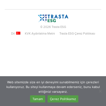
© 2026 Trasta ESG
Dil:
KVK Aydınlatma Metni
Trasta ESG Çerez Politikası
Web sitemizde size en iyi deneyimi sunabilmemiz için çerezleri
kullanıyoruz. Bu siteyi kullanmaya devam ederseniz, bunu kabul
ettiğinizi varsayarız.
Tamam
Çerez Politikamız