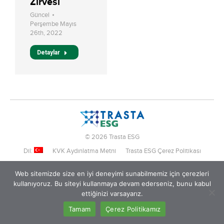
Zirvesi
Güncel
Perşembe Mayıs
26th, 2022
Detaylar
© 2026 Trasta ESG
Dil:
KVK Aydınlatma Metni
Trasta ESG Çerez Politikası
Web sitemizde size en iyi deneyimi sunabilmemiz için çerezleri
kullanıyoruz. Bu siteyi kullanmaya devam ederseniz, bunu kabul
ettiğinizi varsayarız.
Tamam
Çerez Politikamız