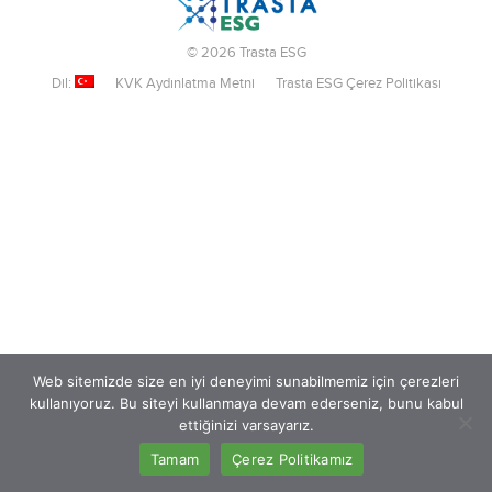
© 2026 Trasta ESG
Dil:
KVK Aydınlatma Metni
Trasta ESG Çerez Politikası
Web sitemizde size en iyi deneyimi sunabilmemiz için çerezleri
kullanıyoruz. Bu siteyi kullanmaya devam ederseniz, bunu kabul
ettiğinizi varsayarız.
Tamam
Çerez Politikamız