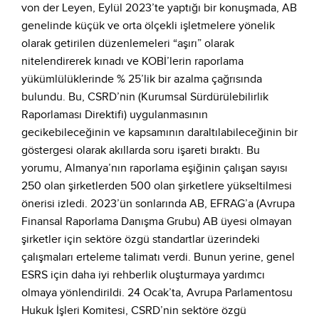
von der Leyen, Eylül 2023’te yaptığı bir konuşmada, AB
genelinde küçük ve orta ölçekli işletmelere yönelik
olarak getirilen düzenlemeleri “aşırı” olarak
nitelendirerek kınadı ve KOBİ’lerin raporlama
yükümlülüklerinde % 25’lik bir azalma çağrısında
bulundu. Bu, CSRD’nin (Kurumsal Sürdürülebilirlik
Raporlaması Direktifi) uygulanmasının
gecikebileceğinin ve kapsamının daraltılabileceğinin bir
göstergesi olarak akıllarda soru işareti bıraktı. Bu
yorumu, Almanya’nın raporlama eşiğinin çalışan sayısı
250 olan şirketlerden 500 olan şirketlere yükseltilmesi
önerisi izledi. 2023’ün sonlarında AB, EFRAG’a (Avrupa
Finansal Raporlama Danışma Grubu) AB üyesi olmayan
şirketler için sektöre özgü standartlar üzerindeki
çalışmaları erteleme talimatı verdi. Bunun yerine, genel
ESRS için daha iyi rehberlik oluşturmaya yardımcı
olmaya yönlendirildi. 24 Ocak’ta, Avrupa Parlamentosu
Hukuk İşleri Komitesi, CSRD’nin sektöre özgü