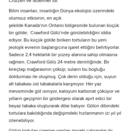
Crutzen ve Stoermer idi.
Bilim insanları, insanlığın Dünya ekolojisi üzerindeki
olumsuz etkisinin, en açık
şekilde Kanada‘nın Ontario bölgesinde bulunan küçük
bir gölde; Crawford Gölü‘nde görülebildiğini iddia
ediyor. Bu küçük gölde biriken tortuların bu yeni
jeolojik evrenin başlangıcına işaret ettiğini belirtiyorlar.
Sadece 2,4 hektarlık bir yüzey alanına sahip olmasına
rağmen, Crawford Gölü 24 metre derinliğinde. Bir
kireçtaşı mağarasının çöküp; suların bu boşluğu
doldurması ile oluşmuş. Çok derin olduğu için, suyun
alt tabakası üst tabakalarla karışmıyor. Her yaz
mevsiminde göl ısınıyor, kalsiyum karbonat çöküyor ve
yılların geçişinin bir göstergesi olarak ayırt edici bir
beyaz tabaka oluşturarak dibe batıyor. Gölün dibindeki
tortulara bakıldığında değişimdeki hızlanmanın izi yıl yıl
izlenebiliyor.
Gölün tortuları üzerine yapılan önceki çalışmalar iki