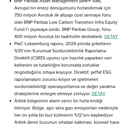
BNP Paribas Asset Management (BNPP AM),
Avrupa’nın enerji dönüşümünü hızlandırmak için
750 milyon Avroluk ilk altyapı özel sermaye fonu
olan BNP Paribas Low Carbon Transition Infra Equity
Fund I’i piyasaya sürdü. BNP Paribas Group, fonu
400 milyon Avroluk bir taahhütle destekledi.
DETAY
PwC Lüksemburg raporu, 2024 yılında şirketlerin
%55’inin Kurumsal Sürdürülebilirlik Raporlama
Direktifi (CSRD) uyumu için hazırlık yaparken veri
kalitesini ve tutarlılığını korumada zorluklar
öngördüğünü ortaya koyuyor. Direktif, şeffaf ESG
raporlamasını zorunlu kılıyor ve işletmeleri
sürdürülebilirliği operasyonlarına ve değer yaratma
stratejilerine entegre etmeye zorluyor.
DETAY
Arktik bölgesinin alarm verici bir hızla eridiği
biliniyor. Bölge, aşırı sera gazı emisyonları nedeniyle
her on yılda bir buz kütlesinin %12’sini kaybediyor.
Arktik deniz buzunun ortadan kalkması, küresel hava