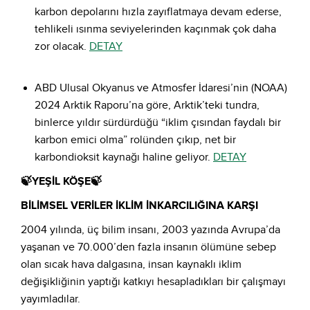
karbon depolarını hızla zayıflatmaya devam ederse,
tehlikeli ısınma seviyelerinden kaçınmak çok daha
zor olacak.
DETAY
ABD Ulusal Okyanus ve Atmosfer İdaresi’nin (NOAA)
2024 Arktik Raporu’na göre, Arktik’teki tundra,
binlerce yıldır sürdürdüğü “iklim çısından faydalı bir
karbon emici olma” rolünden çıkıp, net bir
karbondioksit kaynağı haline geliyor.
DETAY
🍃YEŞİL KÖŞE🍃
BİLİMSEL VERİLER İKLİM İNKARCILIĞINA KARŞI
2004 yılında, üç bilim insanı, 2003 yazında Avrupa’da
yaşanan ve 70.000’den fazla insanın ölümüne sebep
olan sıcak hava dalgasına, insan kaynaklı iklim
değişikliğinin yaptığı katkıyı hesapladıkları bir çalışmayı
yayımladılar.