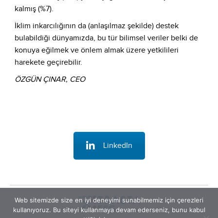
kalmış (%7).
İklim inkarcılığının da (anlaşılmaz şekilde) destek
bulabildiği dünyamızda, bu tür bilimsel veriler belki de
konuya eğilmek ve önlem almak üzere yetkilileri
harekete geçirebilir.
ÖZGÜN ÇINAR, CEO
LinkedIn
Web sitemizde size en iyi deneyimi sunabilmemiz için çerezleri
kullanıyoruz. Bu siteyi kullanmaya devam ederseniz, bunu kabul