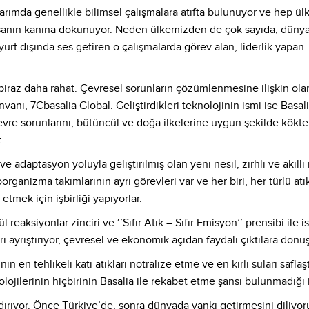
larımda genellikle bilimsel çalışmalara atıfta bulunuyor ve hep ül
İnsanın kanına dokunuyor. Neden ülkemizden de çok sayıda, dünya
yurt dışında ses getiren o çalışmalarda görev alan, liderlik yapan
biraz daha rahat. Çevresel sorunların çözümlenmesine ilişkin ola
nvanı, 7Cbasalia Global. Geliştirdikleri teknolojinin ismi ise Basa
çevre sorunlarını, bütüncül ve doğa ilkelerine uygun şekilde kökt
.
ve adaptasyon yoluyla geliştirilmiş olan yeni nesil, zırhlı ve akıl
organizma takımlarının ayrı görevleri var ve her biri, her türlü 
etmek için işbirliği yapıyorlar.
 reaksiyonlar zinciri ve ‘’Sıfır Atık – Sıfır Emisyon’’ prensibi ile i
ı ayrıştırıyor, çevresel ve ekonomik açıdan faydalı çıktılara dönü
nin en tehlikeli katı atıkları nötralize etme ve en kirli suları safl
lojilerinin hiçbirinin Basalia ile rekabet etme şansı bulunmadığı i
dırıyor. Önce Türkiye’de, sonra dünyada yankı getirmesini diliyor