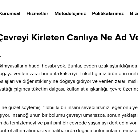
Kurumsal
Hizmetler
Metodolojimiz
Politikalarımız
Biz
Çevreyi Kirleten Canlıya Ne Ad Ve
.
 kimyasalların haddi hesabı yok. Bunlar, evden uzaklaştırıldığında
 Doğaya verilen zarar bununla kalsa iyi. Tükettiğimiz ürünlerin üre
ajları ve diğer atıklar yine doğaya gidiyor ve verilen zararı misl
ttığı çılgınca tüketim dalgası, kullan at alışkanlığı, çevre üzerin
 güzel söylemiş. “Tabii ki bir insanı sevebilirsiniz, eğer onu y
eşiyor. İnsanoğlunun bir bölümü çevreyi umarsızca, sonun yaklaş
 da temizlemeyi ve pırıl pırıl bir çevrede yaşamayı dert ediniyor
 kontrol altına alınması ve halihazırda doğada bulunanların temiz