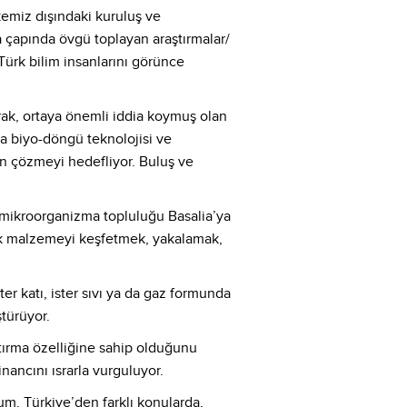
kemiz dışındaki kuruluş ve
 çapında övgü toplayan araştırmalar/
 Türk bilim insanlarını görünce
rak, ortaya önemli iddia koymuş olan
lia biyo-döngü teknolojisi ve
en çözmeyi hedefliyor. Buluş ve
lı mikroorganizma topluluğu Basalia’ya
atık malzemeyi keşfetmek, yakalamak,
ster katı, ister sıvı ya da gaz formunda
ştürüyor.
aştırma özelliğine sahip olduğunu
nancını ısrarla vurguluyor.
um. Türkiye’den farklı konularda,