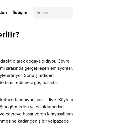
Arama:
den
İletişim
rilir?
 direkt olarak doğaya gidiyor. Çevre
timi sırasında gerçekleşen emisyonlar,
iyle artırıyor. Sonu şimdiden
de tamir edilmesi güç hasarlar
eterince tanımıyorsanız.” diye. Söylem
tığını görmeden ya da aldırmadan
 ve çevreye hasar veren kimyasalların
lenmesine kadar geniş bir yelpazede