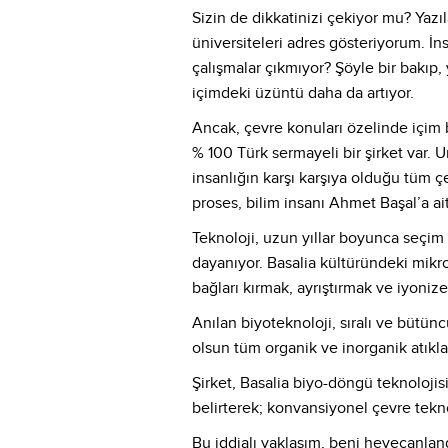
Sizin de dikkatinizi çekiyor mu? Yazı
üniversiteleri adres gösteriyorum. 
çalışmalar çıkmıyor? Şöyle bir bakıp, 
içimdeki üzüntü daha da artıyor.
Ancak, çevre konuları özelinde içim 
% 100 Türk sermayeli bir şirket var. U
insanlığın karşı karşıya olduğu tüm 
proses, bilim insanı Ahmet Başal’a ait
Teknoloji, uzun yıllar boyunca seçim 
dayanıyor. Basalia kültüründeki mikro
bağları kırmak, ayrıştırmak ve iyonize 
Anılan biyoteknoloji, sıralı ve bütüncül
olsun tüm organik ve inorganik atıklar
Şirket, Basalia biyo-döngü teknolojisi
belirterek; konvansiyonel çevre tekno
Bu iddialı yaklaşım, beni heyecanlan