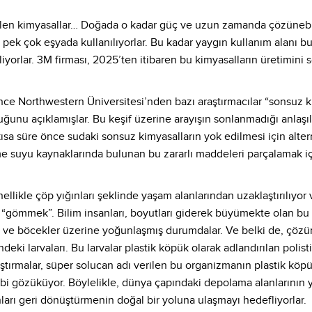
ilen kimyasallar… Doğada o kadar güç ve uzun zamanda çözünebiliy
r pek çok eşyada kullanılıyorlar. Bu kadar yaygın kullanım alanı b
iriliyorlar. 3M firması, 2025’ten itibaren bu kimyasalların üretimin
ce Northwestern Üniversitesi’nden bazı araştırmacılar “sonsuz k
ğunu açıklamışlar. Bu keşif üzerine arayışın sonlanmadığı anlaşılı
, kısa süre önce sudaki sonsuz kimyasalların yok edilmesi için alte
me suyu kaynaklarında bulunan bu zararlı maddeleri parçalamak iç
enellikle çöp yığınları şeklinde yaşam alanlarından uzaklaştırılıy
em “gömmek”. Bilim insanları, boyutları giderek büyümekte olan 
r ve böcekler üzerine yoğunlaşmış durumdalar. Ve belki de, çözü
eki larvaları. Bu larvalar plastik köpük olarak adlandırılan polist
aştırmalar, süper solucan adı verilen bu organizmanın plastik kö
ibi gözüküyor. Böylelikle, dünya çapındaki depolama alanlarının 
arı geri dönüştürmenin doğal bir yoluna ulaşmayı hedefliyorlar.