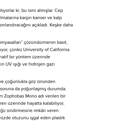
orlar ki, bu ismi almışlar. Cep
ulmalarına karşın kanser ve kalp
i sonlandıracağını açıkladı. Keşke daha
imyasalları” çözündürmenin basit,
yor, çünkü University of California
rnatif bir yöntem üzerinde
in UV ışığı ve hidrojen gazı
or ve çoğunlukla göz önünden
bu soruna da yoğunlaşmış durumda.
m Zophobas Morio adı verilen bir
iren üzerinde hayatta kalabiliyor,
püğü sindirmesine imkân veren
yüzde otuzunu işgal eden plastik