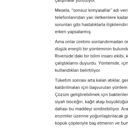
çalışmalar yürütüyor.
Mesela, “sonsuz kimyasallar” adı ver
telefonlarından yarı iletkenlere kada
sorunları gibi hastalıklarla ilişkilend
erken yapsalarmış.
Ama onlar üretimi sonlandırmadan ön
düşük enerjili bir yönteminin bulundu
Riverside’daki bir bilim insanı ekibi
çalıştıklarını duyurdu. Yöntemde, iç
kullandıkları belirtiliyor.
Tüketim sonrası arta kalan atıklar, g
kaldırılmaları için başvurulan yönt
Çözüm geliştirebilmek için bakterile
siyah böceğin, kağıt ataşı büyüklüğünd
dahası bu maddeyi sindirebiliyor. Ar
enzimler üzerine yoğunlaştırılacak g
köpük çöpleriyle baş etmenin ve bunl